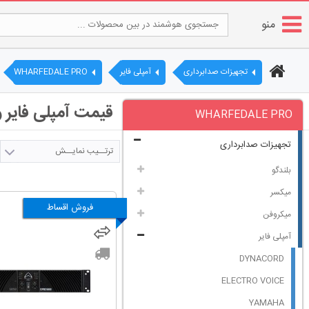
منو
تجهیزات صدابرداری
آمپلی فایر
WHARFEDALE PRO
قیمت آمپلی فایر وارفیدل 
WHARFEDALE PRO
تجهیزات صدابرداری
ترتــیب نمایــش
بلندگو
میکسر
فروش اقساط
میکروفن
آمپلی فایر
DYNACORD
ELECTRO VOICE
YAMAHA