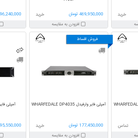
469,950,000 تومان
396,240,000 توم
خرید
خرید
سه
افزودن به مقایسه
فروش اقساط
آمپلی فایر وارفیدل WHARFEDALE DP4035
177,450,000 تومان
95,550,000 تومان
تماس
خرید
سه
افزودن به مقایسه