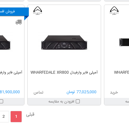
فروش اقس
ارفیدل WHARFEDALE
آمپلی فایر وارفیدل WHARFEDALE XR800
آمپلی فایر وارفیدل LE XR1500
77,025,000 تومان
81,900,000 تومان
خرید
تماس
سه
افزودن به مقایسه
قبلی
2
1