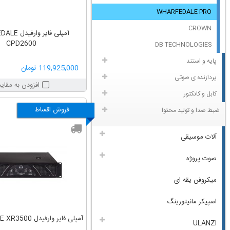
WHARFEDALE PRO
CROWN
آمپلی فایر و
CPD2600
DB TECHNOLOGIES
پایه و استند
119,925,000 تومان
پردازنده ی صوتی
افزودن به مقای
کابل و کانکتور
فروش اقساط
ضبط صدا و تولید محتوا
آلات موسیقی
صوت پروژه
میکروفن یقه ای
اسپیکر مانیتورینگ
آمپلی فایر وارفیدل WHARFEDALE XR3500
ULANZI