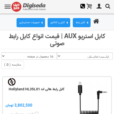
کابل رابط
کابل و کانکتور
تجهیزات صدابرداری
کابل استریو AUX | قیمت انواع کابل رابط
صوتی
مقایسه (
0
)
کابل رابط هالی لند Hollyland HL35L01
3,802,500 تومان