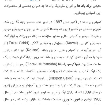
معرفی
برند یاماها
و انواع ملودیکا یاماها به عنوان بخشی از محصولات
این کمپانی بپردازیم.
کمپانی یاماها در اکتبر سال 1887 در شهر هاماماتسو پایه گذاری شد،
شهری ساحلی در کشور ژاپن که بعدها کمپانی هایی چون سوزوکی موتور
و هوندا موتور و کمپانی های معتبر سازنده سازها، تجهیزات و ابزارآلات
موسیقی کاوایی (Kawai)، سوزوکی و توکای گککی (Tōkai Gakki) از
آن سر برآوردند و کمپانی هایی چون رولند (Roland) نیز دفتر مرکزی
خود را به آن منتقل کردند. موسس یاماها همچون بنیانگذار هوهنر، یک
ساعت ساز بود.
توراکوسو یاماها
(Torakusu Yamaha) پس از بازسازی
یک ارگ قدیمی به ساخت تجهیزات موسیقی علاقمند شده و شرکت
تحت عنوان نیپپون (Nippon Gakki) را ایجاد کرد که بعدها به یاماها
تغییر نام داد. این شرکت نوپا به درخواست وزیر آموزش و پرورش ژاپن
در سال 1889 تعداد 250 ارگ را برای مدارس این کشور ساخت. در سال
1900 اولین
پیانوی دیواری ساخت یاماها
به بازار عرضه شد. در سال