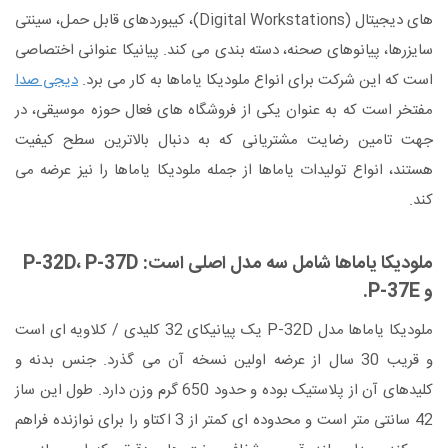
های دیجیتال (Digital Workstations)، کیبوردهای قابل حمل، سینتی
سایزرها، پیانوهای صحنه، دسته بندی می کند. پیانیکا عنوانی اختصاصی
است که این شرکت برای انواع ملودیکا یاماها به کار می برد.
دیجی صدا
مفتخر است که به عنوان یکی از فروشگاه های فعال حوزه موسیقی، در
جهت تامین رضایت مشتریانی که به دنبال بالاترین سطح کیفیت
هستند، انواع تولیدات یاماها از جمله ملودیکا یاماها را نیز عرضه می
کند.
ملودیکا یاماها شامل سه مدل اصلی است: P-32D، P-37D
و P-37E.
ملودیکا یاماها مدل P-32D یک پیانیکای 32 کلیدی / کلاویه ای است
و قریب 30 سال از عرضه اولین نسخه آن می گذرد. جنس بدنه و
کلیدهای آن از پلاستیک بوده و حدود 650 گرم وزن دارد. طول این ساز
42 سانتی متر است و محدوده ای کمتر از 3 اکتاو را برای نوازنده فراهم