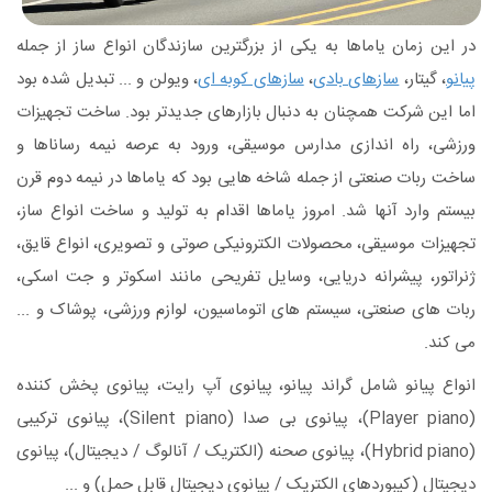
در این زمان یاماها به یکی از بزرگترین سازندگان انواع ساز از جمله
پیانو
، گیتار،
سازهای بادی
،
سازهای کوبه ای
، ویولن و ... تبدیل شده بود
اما این شرکت همچنان به دنبال بازارهای جدیدتر بود. ساخت تجهیزات
ورزشی، راه اندازی مدارس موسیقی، ورود به عرصه نیمه رساناها و
ساخت ربات صنعتی از جمله شاخه هایی بود که یاماها در نیمه دوم قرن
بیستم وارد آنها شد. امروز یاماها اقدام به تولید و ساخت انواع ساز،
تجهیزات موسیقی، محصولات الکترونیکی صوتی و تصویری، انواع قایق،
ژنراتور، پیشرانه دریایی، وسایل تفریحی مانند اسکوتر و جت اسکی،
ربات های صنعتی، سیستم های اتوماسیون، لوازم ورزشی، پوشاک و ...
می کند.
انواع پیانو شامل گراند پیانو، پیانوی آپ رایت، پیانوی پخش کننده
(Player piano)، پیانوی بی صدا (Silent piano)، پیانوی ترکیبی
(Hybrid piano)، پیانوی صحنه (الکتریک / آنالوگ / دیجیتال)، پیانوی
دیجیتال (کیبوردهای الکتریک / پیانوی دیجیتال قابل حمل) و ...