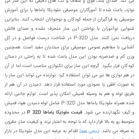
می کند. صدای بلند، قوی و شفاف و نت های دقیقی که این ساز می
نوازد، باعث شده تا آموزگاران موسیقی ملودیکا یاماها را برای آموزش
موسیقی به فراگیران از جمله کودکان و نوجوانان انتخاب کنند. بنابراین
شنوایی نوآموزان با نواختن این ساز منحرف نشده و صدای فالش
دریافت نمی کنند. مدل P-32D در شناخت درست فواصل و در کل
آشنایی با مفاهیم عمومی موسیقی برای مبتدیان مفید است. همچنین
وزن کم و ضدضربه بودن این مدل باعث شده تا به راحتی در دستان
کودکان قرار بگیرد. گرچه این ساز برای تکنوازی مناسب است اما از آن
در هم نوازی ها نیز می توان استفاده کرد. نوازنده می تواند این ساز را
به صورت افقی یا عمودی مورد استفاده قرار دهد. دمیدن در آن هم از
طریق لوله و هم به وسیله قمیش امکان پذیر است. لوازم جانبی ارائه
شده همراه ملودیکا یاماها مدل P-32D شامل لوله دمیدن هوا، قمیش
و کیف نگهدارنده می شود.
قیمت ملودیکا یاماها P 32D
در محدوده
متوسط رو به بالا قرار دارد که با توجه به اعتبار برند و کیفیت ساز، مقرون
به صرفه می باشد.
دیجی صدا
اقدام به عرضه این مدل ملودیکا در بازار