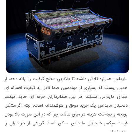
مایداس همواره تلاش داشته تا بالاترین سطح کیفیت را ارائه دهد، از
همین روست که بسیاری از مهندسین صدا قائل به کیفیت افسانه ای
صدای مایداس هستند. در بین صدابرداران حرفه ای خرید میکسر
دیجیتال مایداس یک خرید موفق و هوشمندانه است، البته اگر مشکل
بودجه و پرداخت هزینه در میان نباشد، چرا که در این صورت بالا بودن
قیمت میکسر دیجیتال مایداس ممکن است گروهی از خریداران را