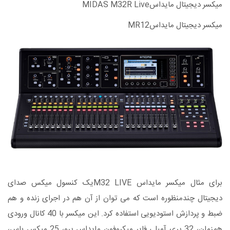
میکسر دیجیتال مایداسMIDAS M32R Live
میکسر دیجیتال مایداسMR12
برای مثال میکسر مایداس M32 LIVEیک کنسول میکس صدای
دیجیتال چندمنظوره است که می توان از آن هم در اجرای زنده و هم
ضبط و پردازش استودیویی استفاده کرد. این میکسر با 40 کانال ورودی
همزمان، 32 پری آمپلی فایر میکروفون مایداس پرو، 25 میکس باس،