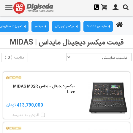
مایداس Midas
میکسر دیجیتال
میکسر
تجهیزات صدابردار
قیمت میکسر دیجیتال مایداس | MIDAS
مقایسه (
0
)
میکسر دیجیتال مایداس MIDAS M32R
Live
413,790,000 تومان
افزودن به مقایسه