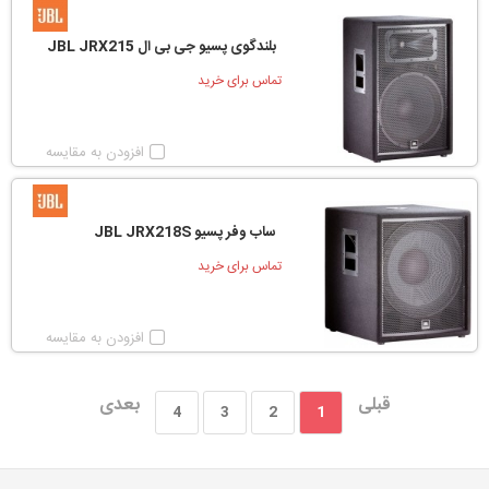
بلندگوی پسیو جی بی ال JBL JRX215
تماس برای خرید
افزودن به مقایسه
ساب وفر پسیو JBL JRX218S
تماس برای خرید
افزودن به مقایسه
قبلی
بعدی
4
3
2
1