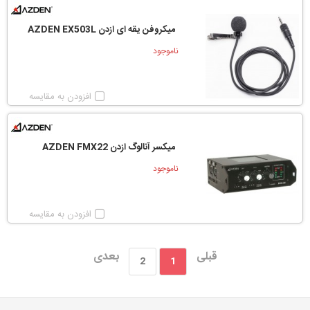
میکروفن یقه ای ازدن AZDEN EX503L
ناموجود
افزودن به مقایسه
میکسر آنالوگ ازدن AZDEN FMX22
ناموجود
افزودن به مقایسه
قبلی
بعدی
2
1