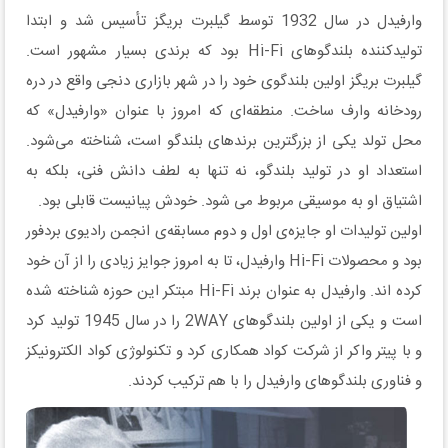
وارفیدل در سال 1932 توسط گیلبرت بریگز تأسیس شد و ابتدا
تولیدکننده بلندگوهای Hi-Fi بود که برندی بسیار مشهور است.
گیلبرت بریگز اولین بلندگوی خود را در شهر بازاری دنجی واقع در دره
رودخانه وارف ساخت. منطقه‌ای که امروز با عنوان «وارفیدل» که
محل تولد یکی از بزرگترین برندهای بلندگو است، شناخته می‌شود.
استعداد او در تولید بلندگو، نه تنها به لطف دانش فنی، بلکه به
اشتیاق او به موسیقی مربوط می شود. خودش پیانیست قابلی بود.
اولین تولیدات او جایزه‌ی اول و دوم مسابقه‌ی انجمن رادیوی بردفور
بود و محصولات Hi-Fi وارفیدل، تا به امروز جوایز زیادی را از آن خود
کرده اند. وارفیدل به عنوان برند Hi-Fi مبتکر این حوزه شناخته شده
است و یکی از اولین بلندگوهای 2WAY را در سال 1945 تولید کرد
و با پیتر واکر از شرکت کواد همکاری کرد و تکنولوژی کواد الکترونیکز
و فناوری بلندگوهای وارفیدل را با هم ترکیب کردند.