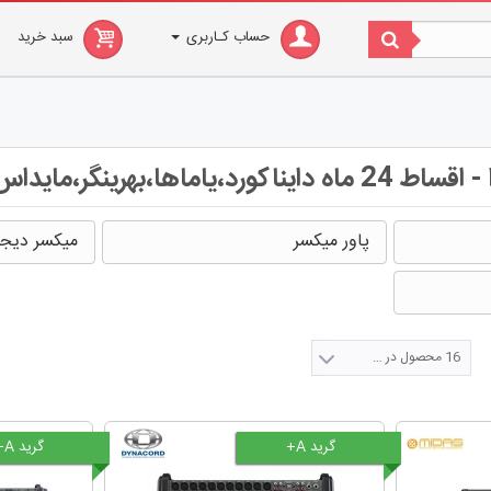
حساب کـاربری
سبد خرید
یاماها،بهرینگر،مایداس
پاور میکسر
میکسر دیجی
16 محصول در صفحه
گرید A+
گرید A+