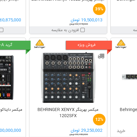
39%
19,500,013 تومان
160,875,000 توم
32,175,000 تومان
سه
افزودن به مقایسه
فروش ویژه
گرید A+
ر زون بندی بهرینگر Behringer
میکسر بهرینگر BEHRINGER XENYX
میکسر دایناکورد مدل 00 3
1202SFX
12%
29,250,002 تومان
100,000,000 توم
خرید
33,150,000 تومان