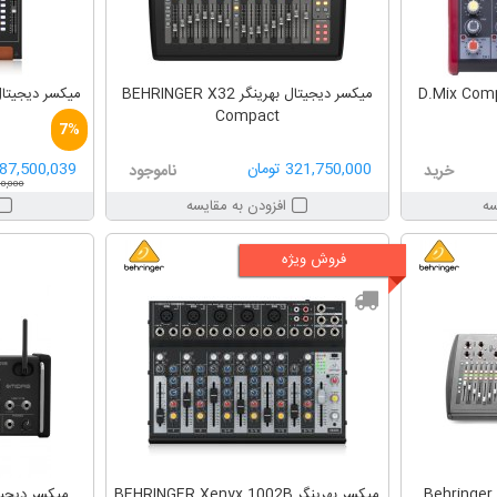
میکسر دیجیتال بهرینگر BEHRINGER X32
Compact
7%
321,750,000 تومان
487,500,039 توم
خرید
ناموجود
,500,000
سه
افزودن به مقایسه
فروش ویژه
میکسر بهرینگر BEHRINGER Xenyx 1002B
میکسر دیجیتال ما