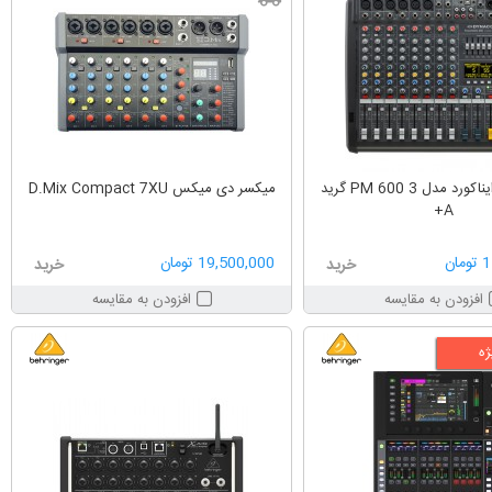
پاور میکسر دایناکورد مدل PM 600 3 گرید
میکسر دی میکس D.Mix Compact 7XU
A+
ان
19,500,000 تومان
خرید
خرید
افزودن به مقایسه
افزودن به مقایسه
ه