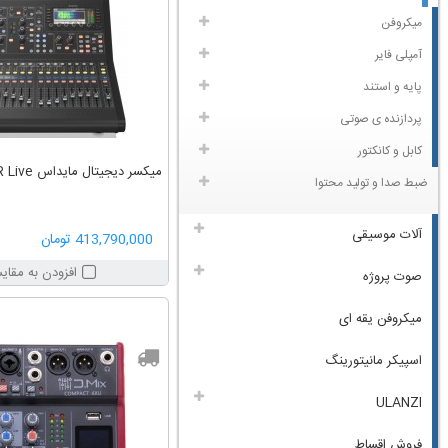
میکروفن
آمپلی فایر
پایه و استند
پردازنده ی صوتی
کابل و کانکتور
میکسر دیجیتال مایداس MIDAS M32R Live
ضبط صدا و تولید محتوا
آلات موسیقی
413,790,000 تومان
افزودن به مقای
صوت پروژه
میکروفن یقه ای
اسپیکر مانیتورینگ
ULANZI
فروش اقساط