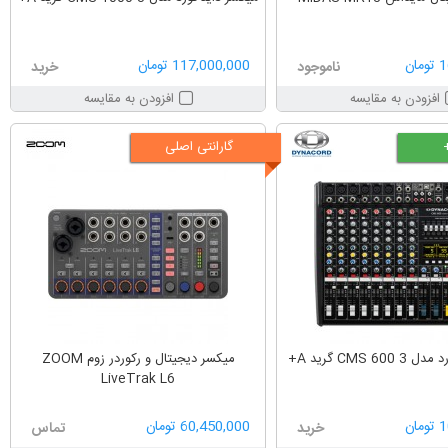
ان
117,000,000 تومان
ناموجود
خرید
افزودن به مقایسه
افزودن به مقایسه
گارانتی اصلی
CMS 6 گرید A+
میکسر دیجیتال و رکوردر زوم ZOOM
LiveTrak L6
ان
60,450,000 تومان
خرید
تماس