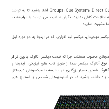
پیش از خرید هر میکسر صدا لازم است با اصطلاحاتی چون کانال، نوار کانال، باس، Groups، Cue System، Direct Output آشنا باشید تا به توانید
 اطلاعات کافی ندارید، نگران نباشید، می توانید با مراجعه به
ما مشورت نمایید.
کسر دیجیتال، میکسر نرم افزاری، که در اینجا به دو مورد اول
چنان محبوب هستند، چرا که قیمت میکسر آنالوگ پایین تر از
 نوع آنالوگ میکسر صدا از طریق ناب های فیزیکی، فیدرها و
نالوگ فضای بسیار بزرگتری در مقایسه با میکسرهای دیجیتال
به یاد داشته باشید که در استودیوهای شخصی یا استیج های