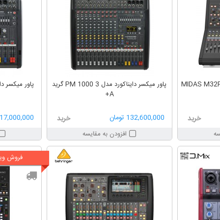
پاور میکسر دایناکورد مدل PM 1000 3 گرید
A+
132,600,000 تومان
117,000,000 توم
خرید
خرید
سه
افزودن به مقایسه
فروش ویژ