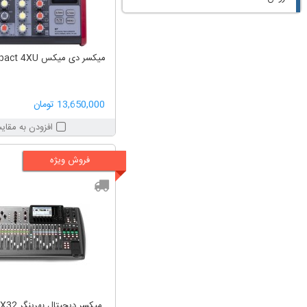
میکسر دی میکس D.Mix Compact 4XU
13,650,000 تومان
افزودن به مقای
فروش ویژه
میکسر دیجیتال بهرینگر Behringer X32