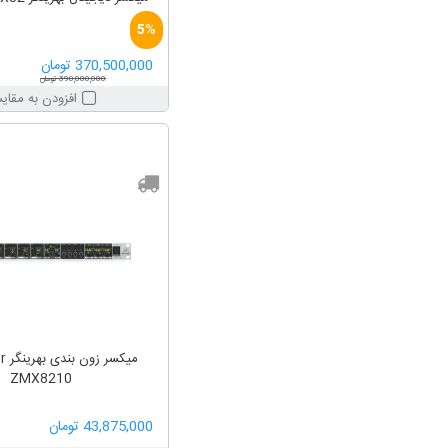
5%
370,500,000 تومان
390,000,000 تومان
افزودن به مقای
میکس
ZMX8210
43,875,000 تومان