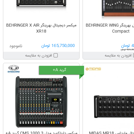
میکسر دیجیتال بهرینگر BEHRINGER WING
میکسر دیجیتال بهرینگر BEHRINGER X AIR
XR18
Compact
ان
165,750,000 تومان
ناموجود
526 تومان
افزودن به مقایسه
افزودن به مقایسه
گرید A+
یداس MIDAS MR18
میکسر دایناکورد مدل CMS 1000 3 گرید A+