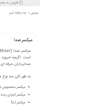
افزودن به مقای
نمایش 1 - 16 از 169 آیتم
میکسر صدا
است. اگرچه امروزه د
صدابرداران حرفه ای 
به طور کلی سه نوع م
میکسر مخصوص ضبط 
میکسر اجرای زنده یا میکسر PA یا میکسر سیستم صوتی که در برنامه ها
میکسر DJ