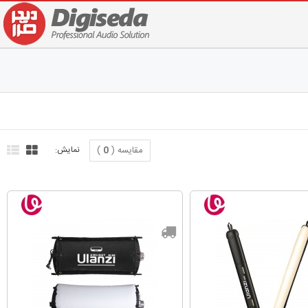
مقایسه (
0
)
نمایش: