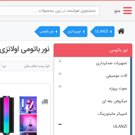
منو
ULANZI
نورپردازی
نور باتومی
نور باتومی اولانزی | LED قابل‌
نور باتومی
تجهیزات صدابرداری
ترتــیب نمایــش
آلات موسیقی
صوت پروژه
میکروفن یقه ای
اسپیکر مانیتورینگ
ULANZI