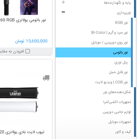
پایه و نگهدارنده‌ها
نورپردازی
نور باتومی یولانزی Ulanzi VL360 RGB
نور RGB
نور سرد و گرم | BI-Color
15,600,000 تومان
نور روی‌ دوربینی / موبایل
افزودن به مقای
نور باتومی
پنل نوری
نور قابل حمل
نور COB | ویدیو لایت
شکل‌دهنده‌های نور
تجهیزات اکشن‌کمرا
لوازم جانبی دوربین
تجهیزات موبایل
کیف و کاور
تیوب لایت بادی یولانزی Ulanzi AL20