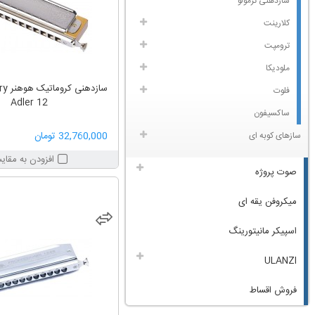
سازدهنی ترمولو
کلارینت
ترومپت
ملودیکا
سازده
فلوت
Adler 12
ساکسیفون
32,760,000 تومان
سازهای کوبه ای
افزودن به مقای
صوت پروژه
میکروفن یقه ای
اسپیکر مانیتورینگ
ULANZI
فروش اقساط