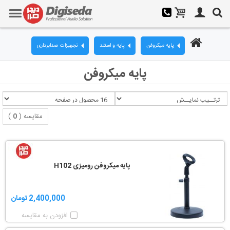
پایه میکروفن
پایه و استند
تجهیزات صدابرداری
پایه میکروفن
مقایسه (
0
)
پایه میکروفن رومیزی H102
2,400,000 تومان
افزودن به مقایسه