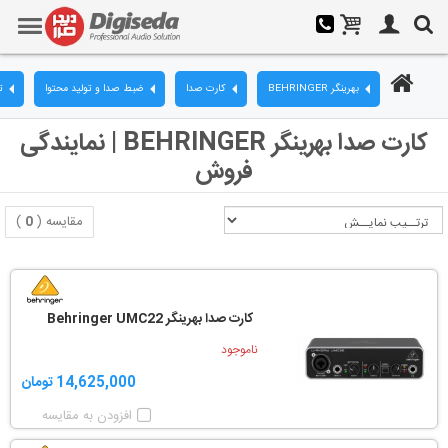
بهرینگر BEHRINGER
کارت صدا
ضبط صدا و تولید محتوا
ت
کارت صدا بهرینگر BEHRINGER | نمایندگی
فروش
مقایسه (
0
)
کارت صدا بهرینگر Behringer UMC22
ناموجود
14,625,000 تومان
افزودن به مقایسه