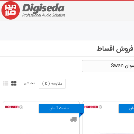
 فروش اقساط
ن Swan
مقایسه (
0
)
نمایش:
ان
ساخت آلمان