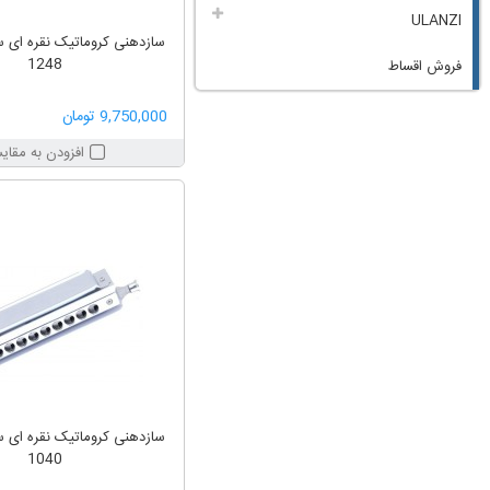
ULANZI
1248
فروش اقساط
9,750,000 تومان
افزودن به مقای
1040