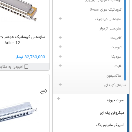
کروماتیک سوزوکی Suzuki
کروماتیک سوان Swan
سازدهنی دیاتونیک
سازدهنی ترمولو
سازده
کلارینت
Adler 12
ترومپت
32,760,000 تومان
ملودیکا
فلوت
افزودن به مقای
ساکسیفون
سازهای کوبه ای
صوت پروژه
میکروفن یقه ای
اسپیکر مانیتورینگ