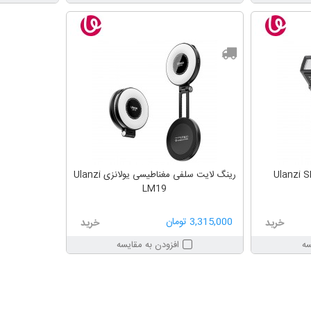
رینگ لایت سلفی مغناطیسی یولانزی Ulanzi
LM19
3,315,000 تومان
خرید
خرید
سه
افزودن به مقایسه