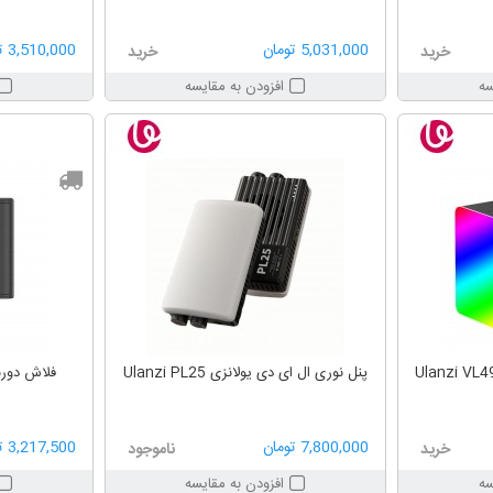
5,031,000 تومان
3,510,000 تومان
خرید
خرید
سه
افزودن به مقایسه
Ulanzi VL49 Pro Mini
پنل نوری ال ای دی یولانزی Ulanzi PL25
فلاش دوربین یو
7,800,000 تومان
3,217,500 تومان
خرید
ناموجود
سه
افزودن به مقایسه