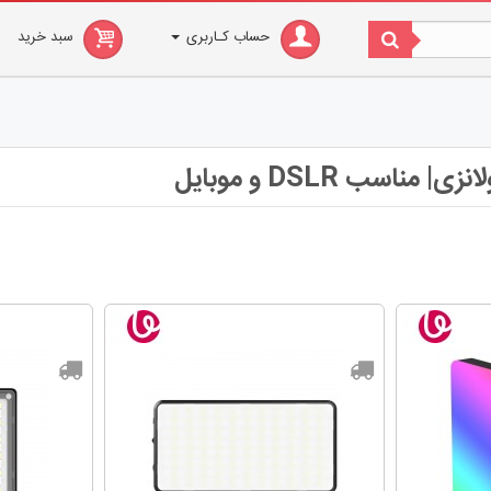
حساب کـاربری
سبد خرید
 مناسب DSLR و موبایل