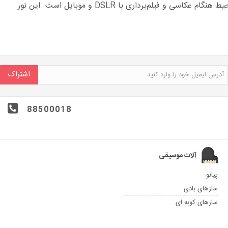
نور روی‌دوربینی اولانزی با طراحی جمع‌وجور و روشنایی قابل‌تنظیم، ابزار ایده‌آل برای بهبود نور محیط هنگام عکاسی و فیلم‌برداری با DSLR و موبایل است. این نور
اشتراک
88500018
آلات موسیقی
پیانو
سازهای بادی
سازهای کوبه ای