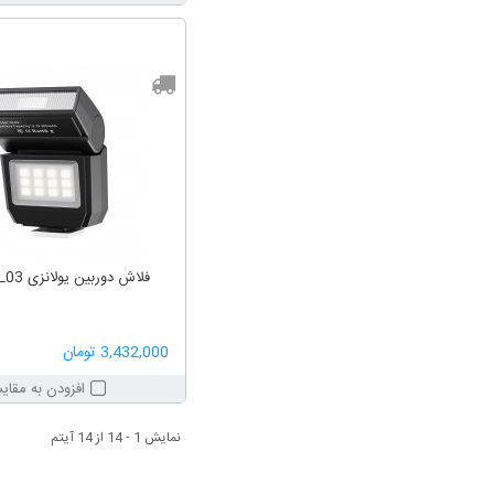
فلاش دوربین یولانزی Ulanzi SL03
3,432,000 تومان
افزودن به مقای
نمایش 1 - 14 از 14 آیتم