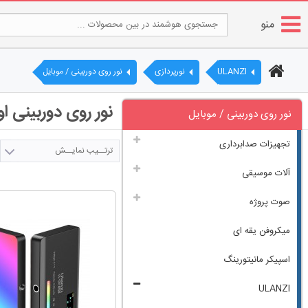
منو
ULANZI
نورپردازی
نور روی‌ دوربینی / موبایل
نور روی‌ دوربینی اولانزی|
نور روی‌ دوربینی / موبایل
تجهیزات صدابرداری
ترتــیب نمایــش
آلات موسیقی
صوت پروژه
میکروفن یقه ای
اسپیکر مانیتورینگ
ULANZI