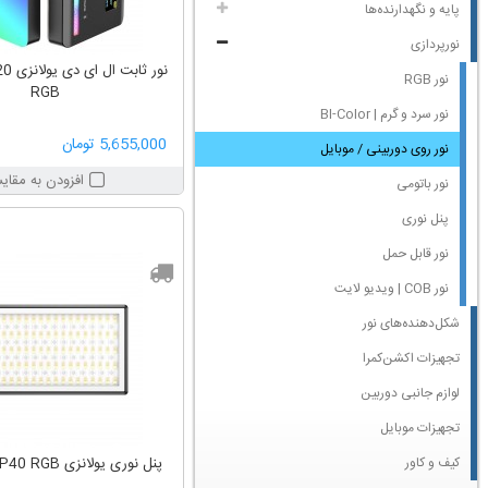
پایه و نگهدارنده‌ها
نورپردازی
نور ثا
نور RGB
RGB
نور سرد و گرم | BI-Color
5,655,000 تومان
نور روی‌ دوربینی / موبایل
افزودن به مقای
نور باتومی
پنل نوری
نور قابل حمل
نور COB | ویدیو لایت
شکل‌دهنده‌های نور
تجهیزات اکشن‌کمرا
لوازم جانبی دوربین
تجهیزات موبایل
کیف و کاور
پنل نوری یولانزی Ulanzi LM-P40 RGB