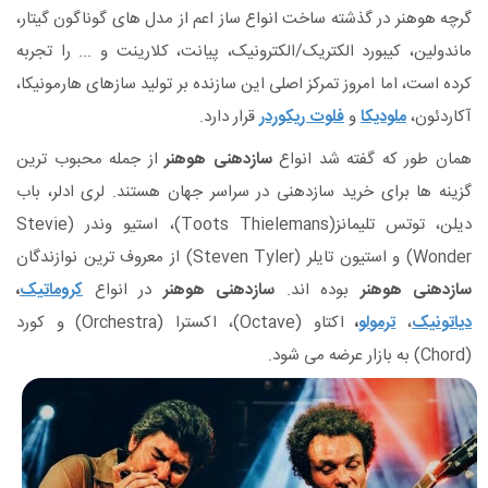
گرچه هوهنر در گذشته ساخت انواع ساز اعم از مدل های گوناگون گیتار،
ماندولین، کیبورد الکتریک/الکترونیک، پیانت، کلارینت و ... را تجربه
کرده است، اما امروز تمرکز اصلی این سازنده بر تولید سازهای هارمونیکا،
آکاردئون،
ملودیکا
و
فلوت ریکوردر
قرار دارد.
همان طور که گفته شد انواع
سازدهنی هوهنر
از جمله محبوب ترین
گزینه ها برای خرید سازدهنی در سراسر جهان هستند. لری ادلر، باب
دیلن، توتس تلیمانز(Toots Thielemans)، استیو وندر (Stevie
Wonder) و استیون تایلر (Steven Tyler) از معروف ترین نوازندگان
سازدهنی هوهنر
بوده اند.
سازدهنی هوهنر
در انواع
کروماتیک
،
دیاتونیک
،
ترمولو
،
اکتاو (Octave)، اکسترا (Orchestra) و کورد
(Chord) به بازار عرضه می شود.