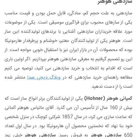
سازدهنی هوهنر
سازدهنی به علت حجم کم، سادگی، قابل حمل بودن و قیمت مناسب
یکی از سازهای محبوب برای فراگیری موسیقی است. یکی از موضوعات
مورد علاقه خریداران سازدهنی آشنایی با برندهای تولیدکننده این ساز
است. هوهنر یکی از تولیدکنندگان معتبر، خوشنام و پرطرفدار هارمونیکا
بوده که محصولات آن در بازار ایران نیز با استقبال خوبی مواجه است. از
این رو تصمیم گرفتیم به معرفی سازدهنی هوهنر بپردازیم. اگر اولین باری
است که اقدام به انتخاب و خرید سازدهنی می کنید، توصیه می کنیم
مطالعه راهنمای خرید سازدهنی که در
وبلاگ دیجی صدا
منتشر شده
است را از دست ندهید.
کمپانی هوهنر (
Hohner
)
یکی از تولیدکنندگان برتر انواع ساز است که
بیش از 160 سال از تأسیس آن می گذرد. آقای ماتیاس هوهنر آلمانی
که ساعت سازی می کرد، در سال 1857 شرکتی کوچک در منزل شخصی
خود بنا نهاد که نخستین محصول آن هارمونیکا بود. در سال اول تعداد
650
سازدهنی هوهنر
به فروش رسید.
سازدهنی هوهنر
خیلی زود