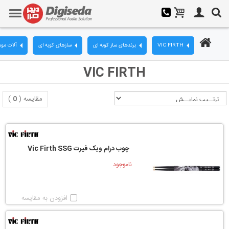
VIC FIRTH
برندهای ساز کوبه ای
سازهای کوبه ای
آلات مو
VIC FIRTH
مقایسه (
0
)
چوب درام ویک فیرت Vic Firth SSG
ناموجود
افزودن به مقایسه