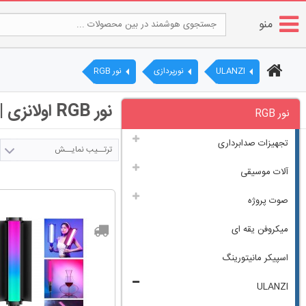
منو
ULANZI
نورپردازی
نور RGB
نور RGB اولانزی | برای تولید محتوا
نور RGB
تجهیزات صدابرداری
ترتــیب نمایــش
آلات موسیقی
صوت پروژه
میکروفن یقه ای
اسپیکر مانیتورینگ
ULANZI