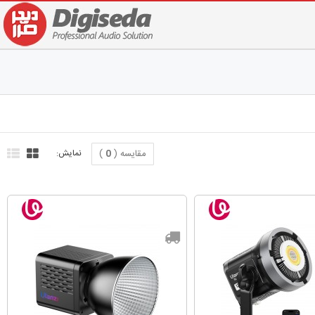
مقایسه (
0
)
نمایش: