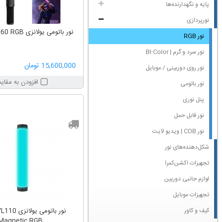
پایه و نگهدارنده‌ها
نورپردازی
نور باتومی یولانزی Ulanzi VL360 RGB
نور RGB
نور سرد و گرم | BI-Color
15,600,000 تومان
نور روی‌ دوربینی / موبایل
افزودن به مقای
نور باتومی
پنل نوری
نور قابل حمل
نور COB | ویدیو لایت
شکل‌دهنده‌های نور
تجهیزات اکشن‌کمرا
لوازم جانبی دوربین
تجهیزات موبایل
کیف و کاور
نور باتومی یو
Magnetic RGB