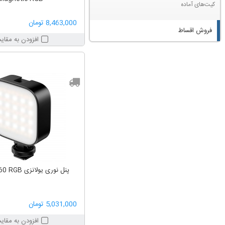
کیت‌های آماده
8,463,000 تومان
فروش اقساط
افزودن به مقای
پنل نوری یولانزی Ulanzi U60 RGB
5,031,000 تومان
افزودن به مقای