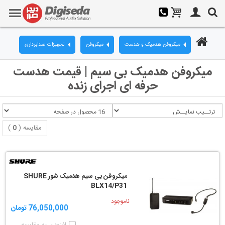
میکروفن هدمیک و هدست
میکروفن
تجهیزات صدابرداری
میکروفن هدمیک بی سیم | قیمت هدست
حرفه ای اجرای زنده
مقایسه (
0
)
میکروفن بی سیم هدمیک شور SHURE
BLX14/P31
ناموجود
76,050,000 تومان