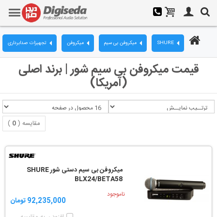
SHURE
میکروفن بی سیم
میکروفن
تجهیزات صدابرداری
قیمت میکروفن بی سیم شور | برند اصلی
(آمریکا)
مقایسه (
0
)
میکروفن بی سیم دستی شور SHURE
BLX24/BETA58
ناموجود
92,235,000 تومان