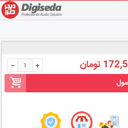
1 تومان
صول