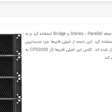
آمپلی فایرهای سری CPD را می توان در حالت های مختلف از جمله Stereo ، Parallel و Bridge استفاده کرد و به
ستفاده کرد. این دسته از آمپلی فایرها جزء جدیدترین
تولیدات شرکت وارفیدل هستند که با نام تجاری CPD روانه بازار شده اند. کلاس این آمپلی فایرها (از CPD2600 به