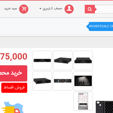
حساب کـاربری
سبد خرید
72,575,000
خرید مح
فروش اقساط