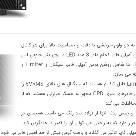
ز به دو ولوم چرخشی با دقت و حساسیت بالا برای هر کانال
هستند و این کار را می توان به سرعت و به راحتی از پنل جلویی آمپلی فایر انجام داد. 8 عدد LED بر روی پنل جلویی این
آمپلی فایرها قرار دارد که سهم هر کانال 4 عدد است. این LED ها شامل روشن بودن آمپلی فایر، سیگنال و Limiter و
همان طور که اشاره شد آمپلی فایرهای سری CPD دارای Limiter قابل تنظیم هستند که سیگنال های بالای 8VRMS را
بدون کمترین اعوجاج به بلندگو می رساند. علاوه بر این، آمپلی فایرهای سری CPD مجهز به حسگر حرارتی هستند که از
 و جنس بدنه آنها از فولاد ضد زنگ می باشد. همچنین در
رار دارد که به راحتی می توان آن را تمیز یا جایگزین کرد.
پلی فایر تاثیر می گذارد و باعث گرمی بیش از حد آمپلی فایر می شود.