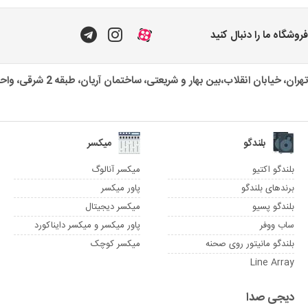
فروشگاه ما را دنبال کنید
تهران، خیابان انقلاب،بین بهار و شریعتی، ساختمان آریان، طبقه 2 شرقی، واحد یک
بلندگو
میکسر
بلندگو اکتیو
میکسر آنالوگ
برندهای بلندگو
پاور میکسر
بلندگو پسیو
میکسر دیجیتال
ساب ووفر
پاور میکسر و میکسر دایناکورد
بلندگو مانیتور روی صحنه
میکسر کوچک
Line Array
دیجی صدا