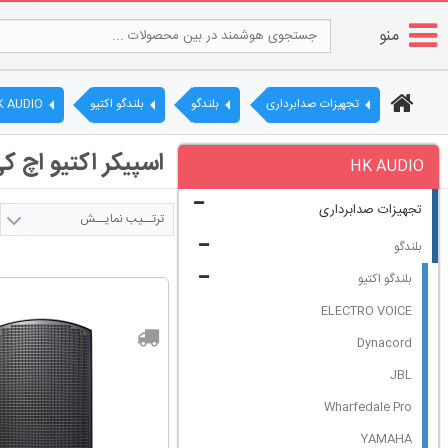
منو
تجهیزات صدابرداری
بلندگو
بلندگو اکتیو
K AUDIO
اسپیکر اکتیو اچ کی آدیو | HK AUDIO | 
HK AUDIO
تجهیزات صدابرداری
ترتــیب نمایــش
بلندگو
بلندگو اکتیو
ELECTRO VOICE
Dynacord
JBL
Wharfedale Pro
YAMAHA