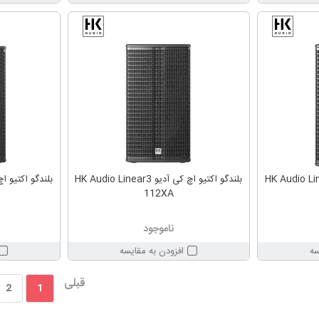
 اچ کی آدیو HK Audio Linear3
بلندگو اکتیو اچ کی آدیو HK Audio Linear3
112XA
ناموجود
سه
افزودن به مقایسه
قبلی
2
1