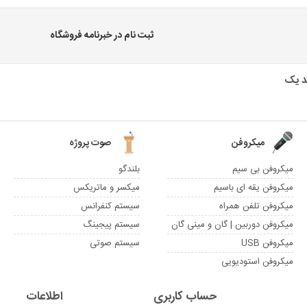
ثبت نام در خبرنامه فروشگاه
میکروفن
صوت پروژه
میکروفن بی سیم
بلندگو
میکروفن یقه ای باسیم
میکسر و ماتریکس
میکروفن تلفن همراه
سیستم کنفرانس
میکروفن دوربین | گان و مینی گان
سیستم پیجینگ
میکروفن USB
سیستم صوتی
میکروفن استودیویی
حساب کاربری
اطلاعات