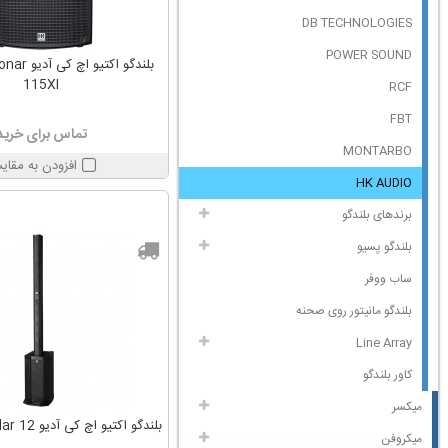
DB TECHNOLOGIES
POWER SOUND
بلندگو اکتی
115XI
RCF
FBT
تماس برای خرید
MONTARBO
افزودن به مقای
HK AUDIO
برندهای بلندگو
بلندگو پسیو
ساب ووفر
بلندگو مانیتور روی صحنه
Line Array
کاور بلندگو
میکسر
بلندگو اکتیو اچ کی آدیو HK Audio Polar 12
میکروفن