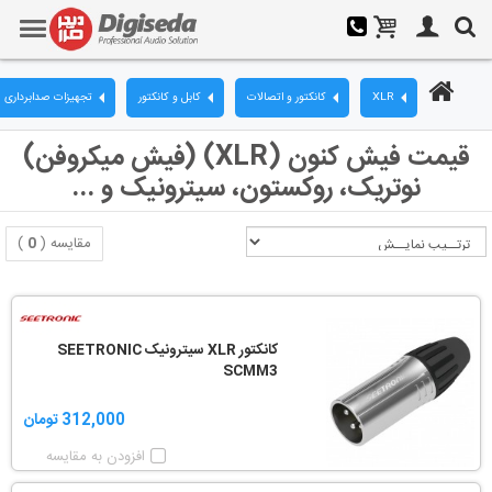
XLR
کانکتور و اتصالات
کابل و کانکتور
تجهیزات صدابرداری
قیمت فیش کنون (XLR) (فیش میکروفن)
نوتریک، روکستون، سیترونیک و ...
مقایسه (
0
)
کانکتور XLR سیترونیک SEETRONIC
SCMM3
312,000 تومان
افزودن به مقایسه