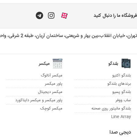
فروشگاه ما را دنبال کنید
تهران، خیابان انقلاب،بین بهار و شریعتی، ساختمان آریان، طبقه 2 شرقی، واحد یک
بلندگو
میکسر
بلندگو اکتیو
میکسر آنالوگ
برندهای بلندگو
پاور میکسر
بلندگو پسیو
میکسر دیجیتال
ساب ووفر
پاور میکسر و میکسر دایناکورد
بلندگو مانیتور روی صحنه
میکسر کوچک
Line Array
دیجی صدا