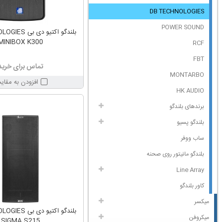
DB TECHNOLOGIES
POWER SOUND
بلندگو اکتیو دی
MINIBOX K300
RCF
FBT
تماس برای خرید
MONTARBO
افزودن به مقای
HK AUDIO
برندهای بلندگو
بلندگو پسیو
ساب ووفر
بلندگو مانیتور روی صحنه
Line Array
کاور بلندگو
میکسر
بلندگو اکتیو دی
میکروفن
SIGMA S215