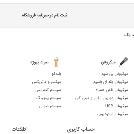
ثبت نام در خبرنامه فروشگاه
میکروفن
صوت پروژه
میکروفن بی سیم
بلندگو
میکروفن یقه ای باسیم
میکسر و ماتریکس
میکروفن تلفن همراه
سیستم کنفرانس
میکروفن دوربین | گان و مینی گان
سیستم پیجینگ
میکروفن USB
سیستم صوتی
میکروفن استودیویی
حساب کاربری
اطلاعات