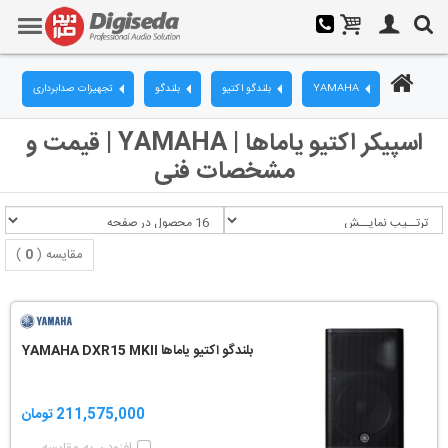
YAMAHA
بلندگو اکتیو
بلندگو
تجهیزات صدابرداری
اسپیکر اکتیو یاماها | YAMAHA | قیمت و
مشخصات فنی
مقایسه (
0
)
بلندگو اکتیو یاماها YAMAHA DXR15 MKII
211,575,000 تومان