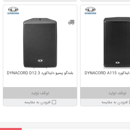
DYNACORD A115
بلندگو پسیو دایناکورد DYNACORD D12.3
توقف تولید
توقف تولید
افزودن به مقایسه
افزودن به مقایسه