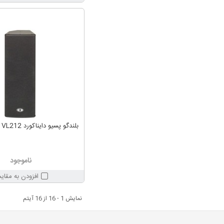
بلندگو پسیو دایناکورد DYNACORD VL212
ناموجود
افزودن به مقای
نمایش 1 - 16 از 16 آیتم