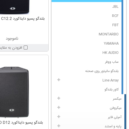
JBL
RCF
بلندگو پسیو دایناکورد DYNACORD C12.2
FBT
MONTARBO
ناموجود
YAMAHA
افزودن به مقای
HK AUDIO
ساب ووفر
بلندگو مانیتور روی صحنه
Line Array
کاور بلندگو
میکسر
میکروفن
آمپلی فایر
بلندگو پسیو دایناکورد DYNACORD D12
پایه و استند