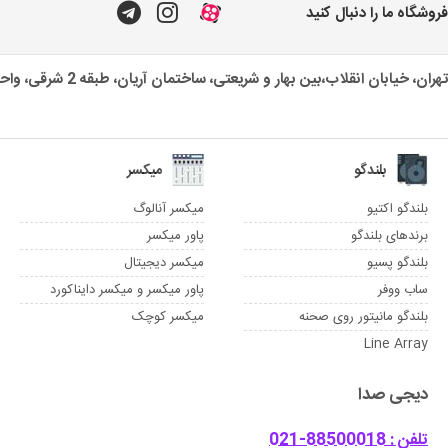
فروشگاه ما را دنبال کنید
تهران، خیابان انقلاب،بین بهار و شریعتی، ساختمان آریان، طبقه 2 شرقی، واحد یک
بلندگو
میکسر
بلندگو اکتیو
میکسر آنالوگ
برندهای بلندگو
پاور میکسر
بلندگو پسیو
میکسر دیجیتال
ساب ووفر
پاور میکسر و میکسر دایناکورد
بلندگو مانیتور روی صحنه
میکسر کوچک
Line Array
دیجی صدا
تلفن : 88500018-021