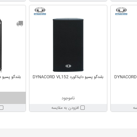
بلندگو پسیو دایناکورد DYNACORD VL152
بلندگو پسیو دایناکورد 
ناموجود
سه
افزودن به مقایسه