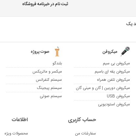
ثبت نام در خبرنامه فروشگاه
میکروفن
صوت پروژه
میکروفن بی سیم
بلندگو
میکروفن یقه ای باسیم
میکسر و ماتریکس
میکروفن تلفن همراه
سیستم کنفرانس
میکروفن دوربین | گان و مینی گان
سیستم پیجینگ
میکروفن USB
سیستم صوتی
میکروفن استودیویی
حساب کاربری
اطلاعات
سفارشات من
محصولات ویژه