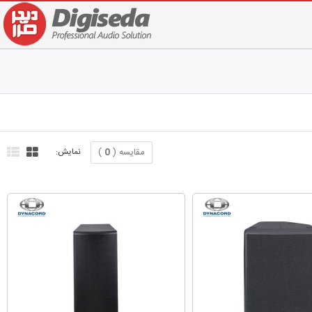
مقایسه (
0
)
نمایش: