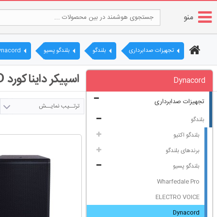
منو
تجهیزات صدابرداری
بلندگو
بلندگو پسیو
ynacord
اسپیکر دایناکورد DYNACORD | قیمت باند پسیو
Dynacord
تجهیزات صدابرداری
ترتــیب نمایــش
بلندگو
بلندگو اکتیو
برندهای بلندگو
بلندگو پسیو
Wharfedale Pro
ELECTRO VOICE
Dynacord