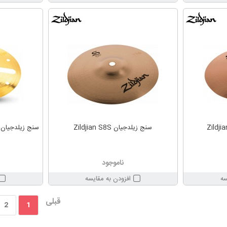
سنج زیلدجیان Zildjian S8S
ناموجود
سه
افزودن به مقایسه
قبلی
2
1