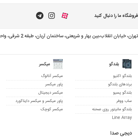
فروشگاه ما را دنبال کنید
تهران، خیابان انقلاب،بین بهار و شریعتی، ساختمان آریان، طبقه 2 شرقی، واحد یک
بلندگو
میکسر
بلندگو اکتیو
میکسر آنالوگ
برندهای بلندگو
پاور میکسر
بلندگو پسیو
میکسر دیجیتال
ساب ووفر
پاور میکسر و میکسر دایناکورد
بلندگو مانیتور روی صحنه
میکسر کوچک
Line Array
دیجی صدا