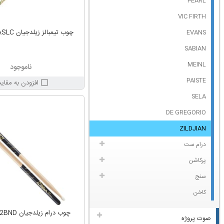
PEARL
VIC FIRTH
چوب تیمبالز زیلدجیان Zildjian ZASLC
EVANS
SABIAN
MEINL
ناموجود
PAISTE
افزودن به مقای
SELA
DE GREGORIO
ZILDJIAN
درام ست
پرکاشن
سنج
کاخن
چوب درام زیلدجیان Zildjian Z2BND
صوت پروژه