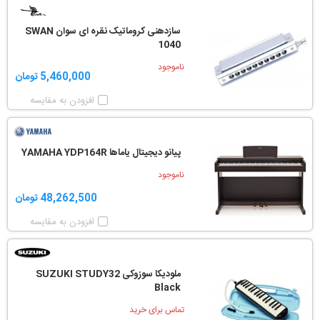
سازدهنی کروماتیک نقره ای سوان SWAN
1040
ناموجود
5,460,000 تومان
افزودن به مقایسه
پیانو دیجیتال یاماها YAMAHA YDP164R
ناموجود
48,262,500 تومان
افزودن به مقایسه
ملودیکا سوزوکی SUZUKI STUDY32
Black
تماس برای خرید