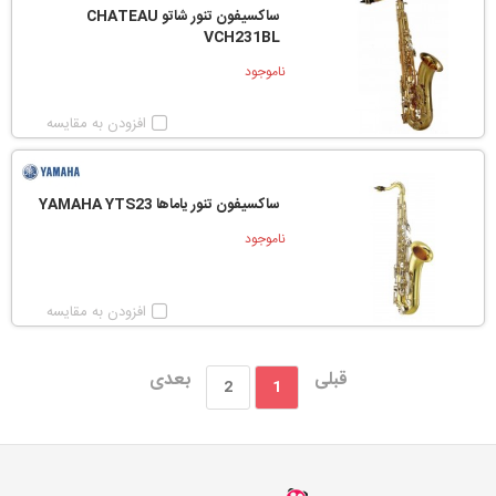
ساکسیفون تنور شاتو CHATEAU
VCH231BL
ناموجود
افزودن به مقایسه
ساکسیفون تنور یاماها YAMAHA YTS23
ناموجود
افزودن به مقایسه
قبلی
بعدی
2
1