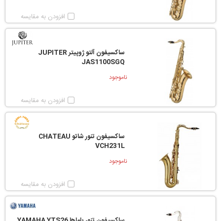
افزودن به مقایسه
ساکسیفون آلتو ژوپیتر JUPITER
JAS1100SGQ
ناموجود
افزودن به مقایسه
ساکسیفون تنور شاتو CHATEAU
VCH231L
ناموجود
افزودن به مقایسه
ساکسیفون تنور یاماها YAMAHA YTS26