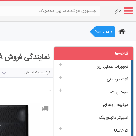
منو
Yamaha
شاخه‌ها
نمایندگی فروش YAMAHA
تجهیزات صدابرداری
ترتــیب نمایــش
آلات موسیقی
صوت پروژه
میکروفن یقه ای
اسپیکر مانیتورینگ
ULANZI