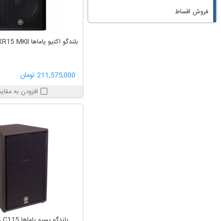
فروش اقساط
بلندگو اکتیو یاماها YAMAHA DXR15 MKII
211,575,000 تومان
افزودن به مقای
بلندگو پسیو یاماها YAMAHA C115