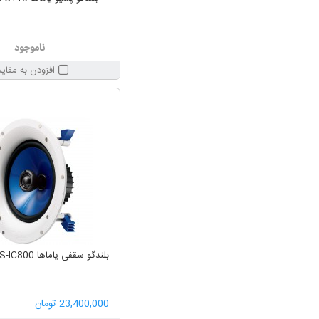
ناموجود
افزودن به مقای
بلندگو سقفی یاماها YAMAHA NS-IC800
23,400,000 تومان