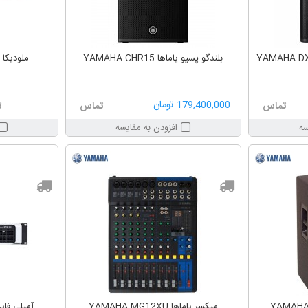
بلندگو پسیو یاماها YAMAHA CHR15
ملودیکا یاماها 
179,400,000 تومان
تماس
تماس
ت
سه
افزودن به مقایسه
میکسر یاماها YAMAHA MG12XU
آمپلی فایر یاماه