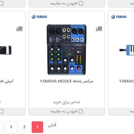
سه
افزودن به مقایسه
میکسر یاماها YAMAHA MG06X
آمپلی فایر یام
تماس برای خرید
ت
سه
افزودن به مقایسه
قبلی
3
2
1