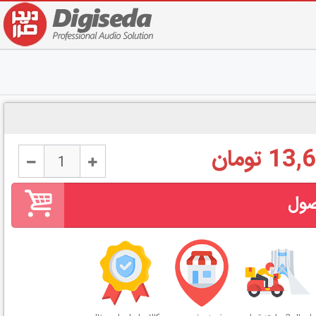
 تومان
صول