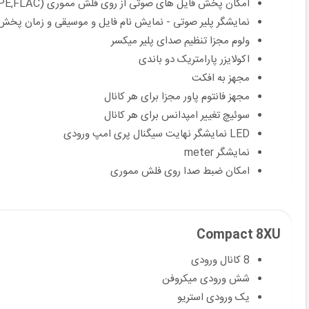
امکان پخش فایل های صوتی از روی فلش مموری (MP3,WMA,APE,FLAC)
نمایشگر پلیر صوتی - نمایش نام فایل و موسیقی و زمان پخش - تنظیم EQ - Delete File
ولوم مجزا تنظیم صدای پلیر میکسر
اکولایزر پارامتریک دو باندی
مجهز به افکت
مجهز فانتوم پاور مجزا برای هر کانال
سوئیچ تغییر امپدانس برای هر کانال
LED نمایشگر نهایت سیگنال پری امپ ورودی
نمایشگر meter
امکان ضبط صدا روی فلش مموری
Compact 8XU
8 کانال ورودی
شش ورودی میکروفن
یک ورودی استریو