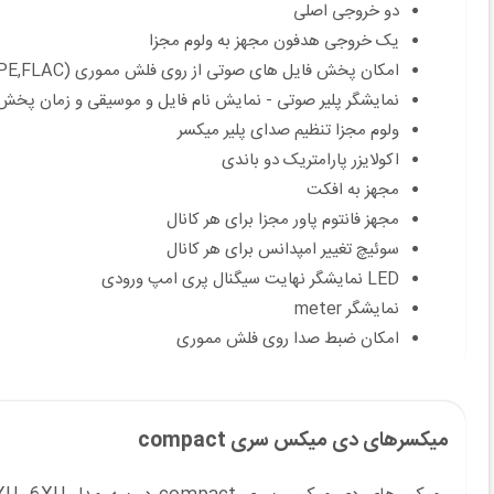
دو خروجی اصلی
یک خروجی هدفون مجهز به ولوم مجزا
امکان پخش فایل های صوتی از روی فلش مموری (MP3,WMA,APE,FLAC)
نمایشگر پلیر صوتی - نمایش نام فایل و موسیقی و زمان پخش - تنظیم EQ - Delete File
ولوم مجزا تنظیم صدای پلیر میکسر
اکولایزر پارامتریک دو باندی
مجهز به افکت
مجهز فانتوم پاور مجزا برای هر کانال
سوئیچ تغییر امپدانس برای هر کانال
LED نمایشگر نهایت سیگنال پری امپ ورودی
نمایشگر meter
امکان ضبط صدا روی فلش مموری
میکسرهای دی میکس سری compact