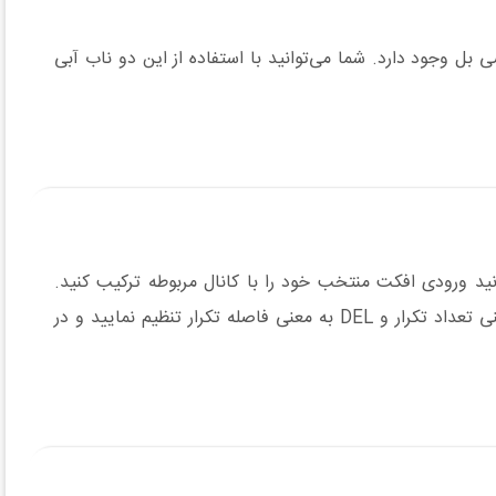
م تن صدای هر کانال ورودی منو یا میکروفن از طریق اکولایزر دو باندی و دو ولوم high و low به اندازۀ +15 تا -15 دسی بل وجود دارد. شما می‌توانید با استفاده از این دو ناب آبی
وی هر ورودی و به هر نسبت موردنیاز می‌توانید ورودی افکت منتخب خود را با کانال مربوطه ترکیب کنید.
همچنین در بخش سمت راست میکسر این امکان فراهم شده تا نوع و جنس افکت موردنظر را با استفاده از تنظیم ولوم REP به معنی تعداد تکرار و DEL به معنی فاصله تکرار تنظیم نمایید و در