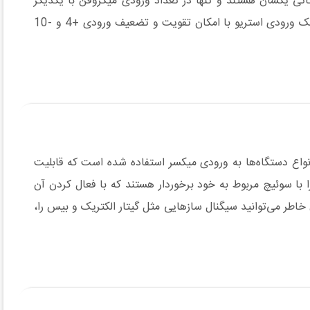
com در سه مدل 4XU، 6XU و 8XU عرضه شده‌اند. همۀ مدل‌های سری compact دارای امکاناتی یکسان هستند و تنها در تعداد ورودی میکروفن با یکدیگر
تفاوت دارند. مدل 4XU دارای دو، مدل 6XU دارای چهار و مدل 8XU دارای 6 ورودی میکروفن بوده و در تمامی مدل‌های این سری یک ورودی استریو با امکان تقویت و تضعیف ورودی +4 و -10
انواع دستگاه‌ها به ورودی میکسر استفاده شده است که قابلیت
ا در یک درگاه اتصال فراهم می‌آورد. ضمن آنکه تمامی ورودی‌های میکروفن از فانتوم پاور 48 ولت مجزا با سوئیچ مربوط به خود برخوردار هستند که با فعال کردن آن
ینان خاطر می‌توانید سیگنال‌ سازهایی مثل گیتار الکتریک و بیس را،