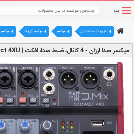
منو
تجهیزات صدابرداری
میکسر
میکسر کوچک
میکسر دی میک
میکسر صدا ارزان - 4 کانال، ضبط صدا، افکت | D.Mix Compact 4XU