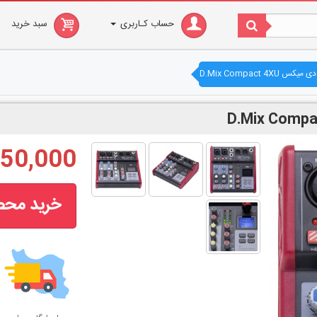
حساب کـاربری
سبد خرید
س D.Mix Compact 4XU
13,650,000
خرید مح