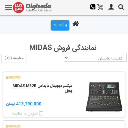
MIDAS
نمایندگی فروش MIDAS
مقایسه (
0
)
میکسر دیجیتال مایداس MIDAS M32R
Live
413,790,000 تومان
افزودن به مقایسه