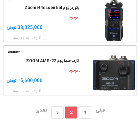
رکوردر زوم Zoom H4essential
ناموجود
38,025,000 تومان
افزودن به مقایسه
کارت صدا زوم ZOOM AMS-22
ناموجود
15,600,000 تومان
افزودن به مقایسه
قبلی
بعدی
3
2
1