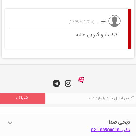
احمد
(1399/01/25)
کیفیت و گیرایی عالیه
اشتراک
دیجی صدا
تلفن : 88500018-021