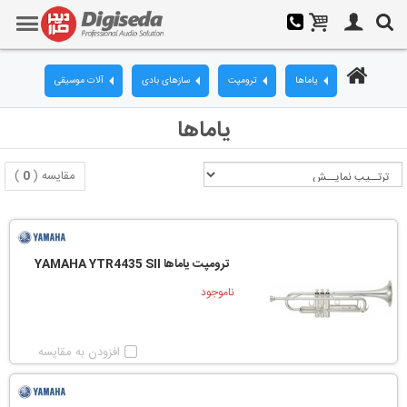
یاماها
ترومپت
سازهای بادی
آلات موسیقی
یاماها
مقایسه (
0
)
ترومپت یاماها YAMAHA YTR4435 SII
ناموجود
افزودن به مقایسه