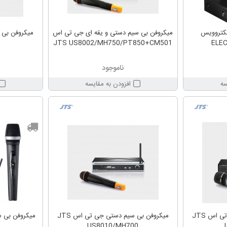
لکتروویس
میکروفن بی سیم دستی و یقه ای جی تی اس
JTS US8002/MH750/PT850+CM501
ELEC
ناموجود
سه
افزودن به مقایسه
میکروفن بی سیم دستی جی تی اس JTS
میکروفن بی سیم دستی جی تی اس JTS
US8010/MH700