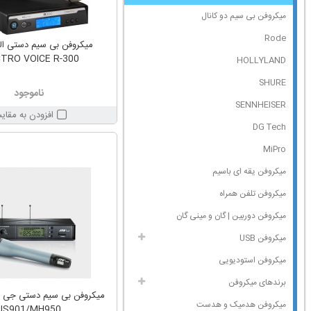
میکروفن بی سیم دو کانال
Rode
میکروفن بی سیم دستی ا
TRO VOICE R-300
HOLLYLAND
SHURE
ناموجود
SENNHEISER
افزودن به مقای
DG Tech
MiPro
میکروفن یقه ای باسیم
میکروفن تلفن همراه
میکروفن دوربین | گان و مینی گان
میکروفن USB
میکروفن استودیویی
برندهای میکروفن
میکروفن هدمیک و هدست
US901/MH950