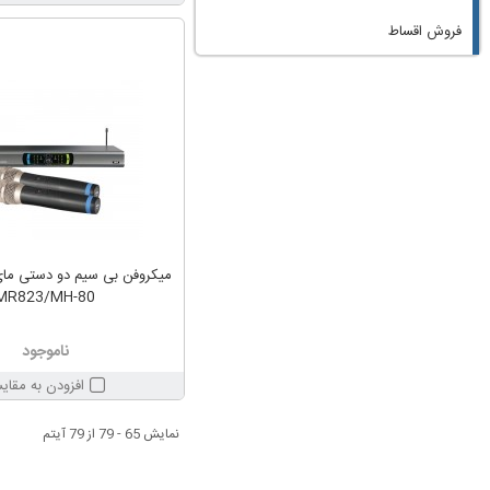
فروش اقساط
MR823/MH-80
ناموجود
افزودن به مقای
نمایش 65 - 79 از 79 آیتم