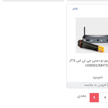
میکروفن بی سیم دو دستی جی تی اس JTS
US8002/MH75
ناموجود
افزودن به مقایسه
بعدی
5
4