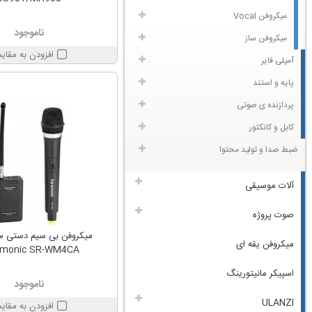
میکروفن Vocal
ناموجود
میکروفن ساز
افزودن به مقای
آمپلی فایر
پایه و استند
پردازنده ی صوتی
کابل و کانکتور
ضبط صدا و تولید محتوا
آلات موسیقی
صوت پروژه
میکروفن بی سیم دستی س
میکروفن یقه ای
amonic SR-WM4CA
اسپیکر مانیتورینگ
ناموجود
ULANZI
افزودن به مقای