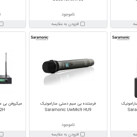
ناموجود
ت
سه
افزودن به مقایسه
ارامونیک
فرستنده بی سیم دستی سارامونیک
32H
Saramonic UwMic9 HU9
Sar
ناموجود
سه
افزودن به مقایسه