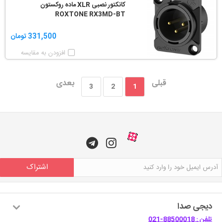
کانکتور نصبی XLR ماده روکستون
ROXTONE RX3MD-BT
331,500 تومان
افزودن به مقایسه
قبلی
بعدی
3
2
1
اشتراک
دیجی صدا
تلفن : 88500018-021