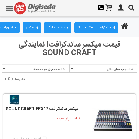
ساندکرافت Sound Craft
میکسر آنالوگ
میکسر
تجهیزات ص
قیمت میکسر ساندکرافت| نمایندگی
SOUND CRAFT
مقایسه (
0
)
میکسر ساندکرافت SOUNDCRAFT EFX12
تماس برای خرید