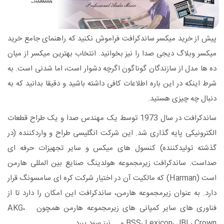
پیش از خرید میکسر ساندکرافت فراموش نکنید که راهنمای جامع خرید
میکسر وبلاگ دیجی صدا را نیز بخوانید. انتخاب بهترین میکسر از میان
ده ها مدل از سازندگان گوناگون اگرچه دشوار است، اما شدنی است. به
شرط اینکه در این باره اطلاعات کافی داشته باشید و دقیقا بدانید که به
دنبال چه چیزی هستید.
ساندکرافت در سال 1973 توسط یک مهندس صدا و یک طراح قطعات
الکترونیکی پایه گذاری شد. این شرکت انگلیسی طراح و واردکننده (در
گذشته تولیدکننده) کنسول های میکس و سایر تجهیزات حرفه ای
صداست. ساندکرافت زیرمجموعه هولدینگ صنایع بین المللی هارمن
است (Harman) که مالکیت آن در اختیار شرکت کره ای سامسونگ قرار
دارد. به عنوان زیرمجموعه هارمن، ساندکرافت این امکان را دارد تا از
فناوری های سایر کمپانی های زیرمجموعه هارمن همچون AKG،
BSS، Lexicon، JBL، Crown و ... نیز سود ببرد.