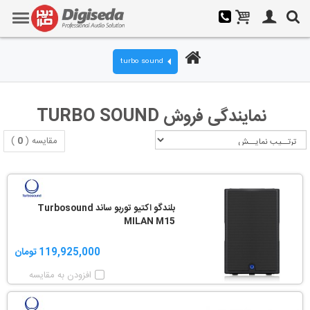
turbo sound
نمایندگی فروش TURBO SOUND
مقایسه (
0
)
بلندگو اکتیو توربو ساند Turbosound
MILAN M15
119,925,000 تومان
افزودن به مقایسه