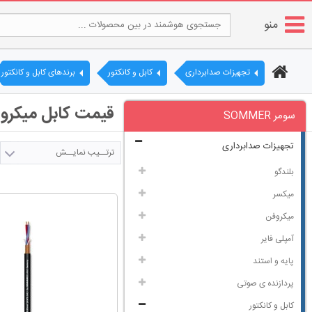
منو
تجهیزات صدابرداری
کابل و کانکتور
برندهای کابل و کانکتور
قیمت کابل میکروفن ب
سومر SOMMER
تجهیزات صدابرداری
ترتــیب نمایــش
بلندگو
میکسر
میکروفن
آمپلی فایر
پایه و استند
پردازنده ی صوتی
کابل و کانکتور