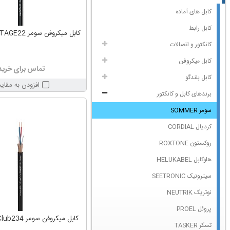
کابل های آماده
کابل رابط
کابل میکروفن سومر SOMMER STAGE22
کانکتور و اتصالات
کابل میکروفن
تماس برای خرید
کابل بلندگو
افزودن به مقای
برندهای کابل و کانکتور
سومر SOMMER
کردیال CORDIAL
روکستون ROXTONE
هلوکابل HELUKABEL
سیترونیک SEETRONIC
نوتریک NEUTRIK
پروئل PROEL
کابل میکروفن سومر SOMMER Club234
تسکر TASKER