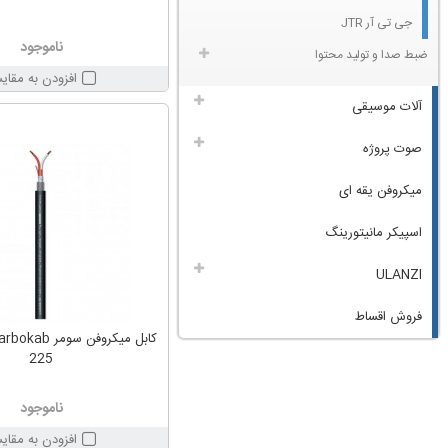
جی تی آر JTR
ناموجود
ضبط صدا و تولید محتوا
افزودن به مقای
آلات موسیقی
صوت پروژه
میکروفن یقه ای
اسپیکر مانیتورینگ
ULANZI
فروش اقساط
کابل میکروفن س
225
ناموجود
افزودن به مقای