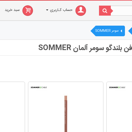
حساب کـاربری
سبد خرید
سومر SOMMER
لندگو سومر آلمان SOMMER