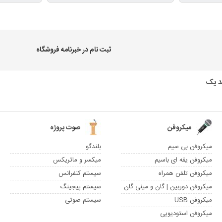
ثبت نام در خبرنامه فروشگاه
میکروفن
صوت پروژه
میکروفن بی سیم
بلندگو
میکروفن یقه ای باسیم
میکسر و ماتریکس
میکروفن تلفن همراه
سیستم کنفرانس
میکروفن دوربین | گان و مینی گان
سیستم پیجینگ
میکروفن USB
سیستم صوتی
میکروفن استودیویی