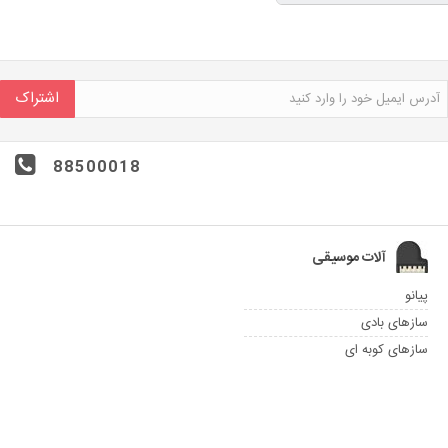
اشتراک
88500018
آلات موسیقی
پیانو
سازهای بادی
سازهای کوبه ای