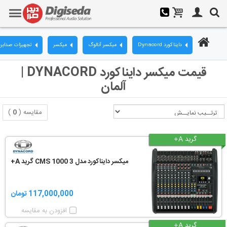
دایناکورد Dynacord
میکسر آنالوگ
میکسر
تجهیزات صدابرد
قیمت میکسر دایناکورد DYNACORD |
آلمان
مقایسه (
0
)
گرید A+
میکسر دایناکورد مدل CMS 1000 3 گرید A+
117,000,000 تومان
افزودن به مقایسه
گرید A+