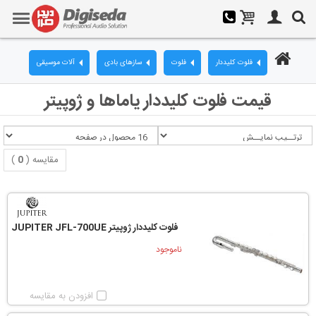
فلوت کلیددار
فلوت
سازهای بادی
آلات موسیقی
قیمت فلوت کلیددار یاماها و ژوپیتر
مقایسه (
0
)
فلوت کلیددار ژوپیتر JUPITER JFL-700UE
ناموجود
افزودن به مقایسه