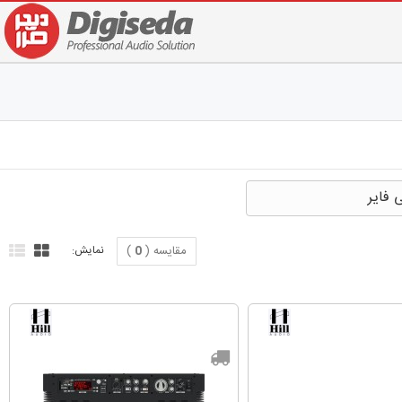
 فایر
مقایسه (
0
)
نمایش: