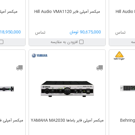
میکسر آمپلی فایر Hill Audio VMA1120
میکسر آمپلی فایر MA400
90,675,000 تومان
118,950,000 توم
تماس
تماس
سه
افزودن به مقایسه
سپلیتر بهرینگر Behringer
میکسر آمپلی فایر یاماها YAMAHA MA2030
میکسر آمپلی فایر یاماها