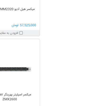
میکسر هیل آدیو Hill Audio IMM2320
57,525,000 تومان
افزودن به مقای
میکسر ا
ZMX2600