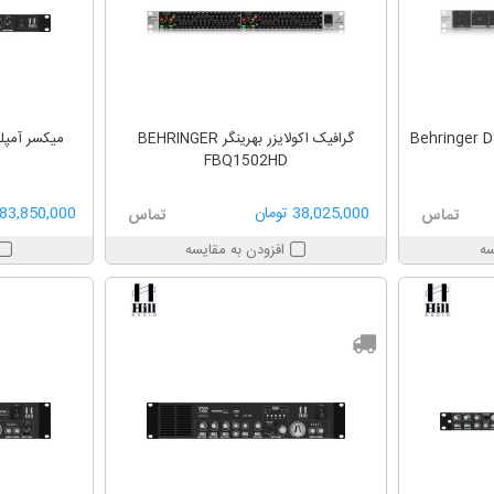
گرافیک اکولایزر بهرینگر BEHRINGER
میکسر آمپلی فایر MA200
FBQ1502HD
38,025,000 تومان
83,850,000 تومان
تماس
تماس
سه
افزودن به مقایسه