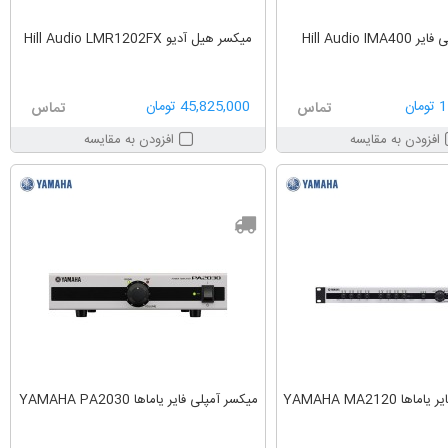
Hill Audio I
میکسر هیل آدیو Hill Audio LMR1202FX
ان
45,825,000 تومان
تماس
تماس
افزودن به مقایسه
افزودن به مقایسه
 YAMAHA MA2120
میکسر آمپلی فایر یاماها YAMAHA PA2030