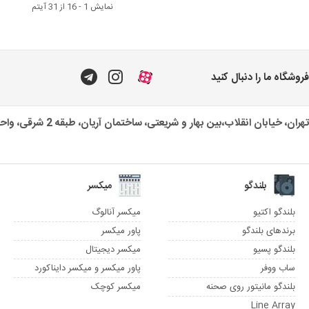
نمایش 1 - 16 از 31 آیتم
فروشگاه ما را دنبال کنید
تهران، خیابان انقلاب،بین بهار و شریعتی، ساختمان آریان، طبقه 2 شرقی، واحد یک
بلندگو
میکسر
بلندگو اکتیو
میکسر آنالوگ
برندهای بلندگو
پاور میکسر
بلندگو پسیو
میکسر دیجیتال
ساب ووفر
پاور میکسر و میکسر دایناکورد
بلندگو مانیتور روی صحنه
میکسر کوچک
Line Array