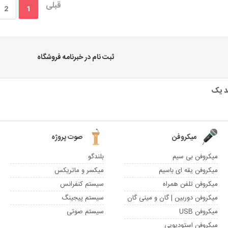
قبلی
2
1
ثبت نام در خبرنامه فروشگاه
میکروفن
صوت پروژه
میکروفن بی سیم
بلندگو
میکروفن یقه ای باسیم
میکسر و ماتریکس
میکروفن تلفن همراه
سیستم کنفرانس
میکروفن دوربین | گان و مینی گان
سیستم پیجینگ
میکروفن USB
سیستم صوتی
میکروفن استودیویی