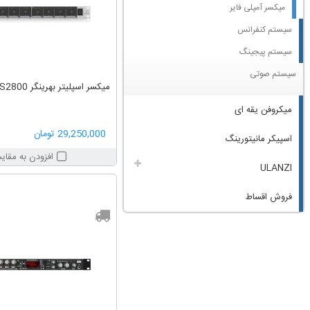
میکسر آمپلی فایر
سیستم کنفرانس
سیستم پیجینگ
سیستم صوتی
میکسر اسپلیتر بهرینگر Behringer DS2800
میکروفن یقه ای
29,250,000 تومان
اسپیکر مانیتورینگ
افزودن به مقای
ULANZI
فروش اقساط