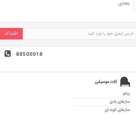
بعدی
اشتراک
88500018
آلات موسیقی
پیانو
سازهای بادی
سازهای کوبه ای