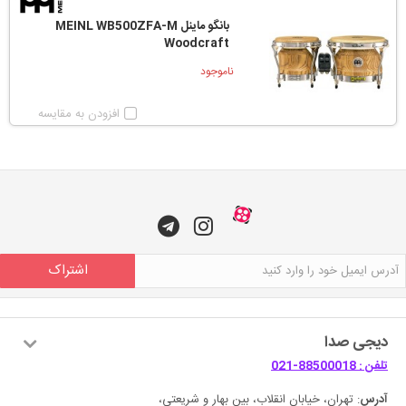
بانگو ماینل MEINL WB500ZFA-M
Woodcraft
ناموجود
افزودن به مقایسه
اشتراک
دیجی صدا
تلفن : 88500018-021
آدرس
: تهران، خیابان انقلاب، بین بهار و شریعتی،