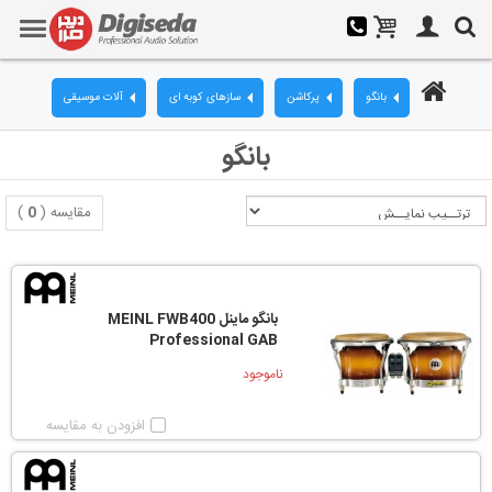
بانگو
پرکاشن
سازهای کوبه ای
آلات موسیقی
بانگو
مقایسه (
0
)
بانگو ماینل MEINL FWB400
Professional GAB
ناموجود
افزودن به مقایسه