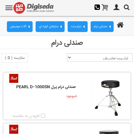
صندلی درام
درام ست
سازهای کوبه ای
آلات موسیقی
صندلی درام
مقایسه (
0
)
صندلی درام پرل PEARL D-1000SN
ناموجود
افزودن به مقایسه