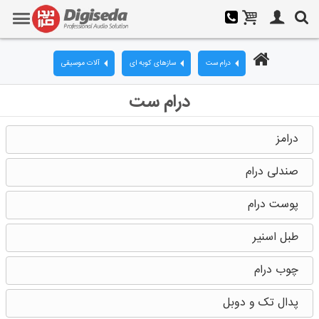
درام ست
سازهای کوبه ای
آلات موسیقی
درام ست
درامز
صندلی درام
پوست درام
طبل اسنیر
چوب درام
پدال تک و دوبل