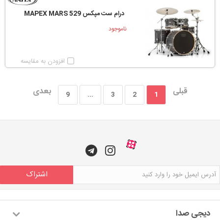
درام ست مپکس MAPEX MARS 529
ناموجود
افزودن به مقایسه
قبلی
بعدی
9
...
3
2
1
اشتراک
دیجی صدا