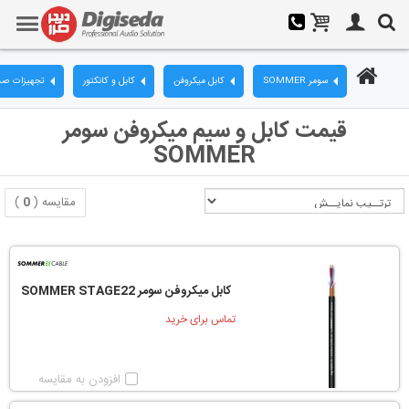
سومر SOMMER
کابل میکروفن
کابل و کانکتور
تجهیزات صدا
قیمت کابل و سیم میکروفن سومر
SOMMER
مقایسه (
0
)
کابل میکروفن سومر SOMMER STAGE22
تماس برای خرید
افزودن به مقایسه