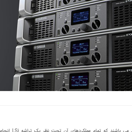
آمپلی فایرهای سری PX مجهز به یک موتور -D