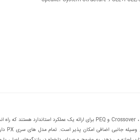
آمپلی فایرهای سری PX مجهز به Crossover ، Filters ، Delay ، Limiter و PEQ برای ارائه یک عملکرد استاندارد 
آسان آن از طریق صفحه نمایش 
 هوشمند D-CONTOUR هستند که به کاربر اجازه می دهد، به وضوح و صدای دلخواه در بلندگوهای اصلی