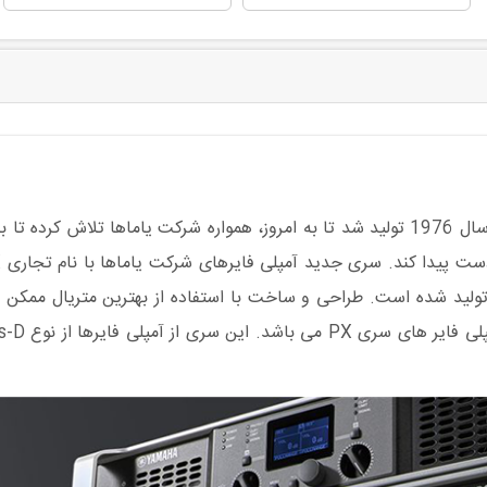
از زمانی که اولین آمپلی فایر شرکت یاماها با مدل P2200 در سال 1976 تولید شد تا به امرو
ولید شده است. طراحی و ساخت با استفاده از بهترین متریال ممکن و د