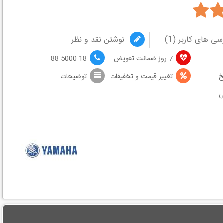
سی های کاربر (
1
)
نوشتن نقد و نظر
7 روز ضمانت تعویض
18 5000 88
خ
تغییر قیمت و تخفیفات
توضیحات
ی