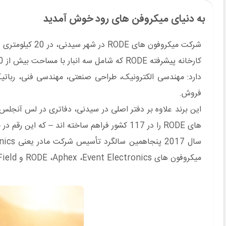
به دنیای میکروفن های رود خوش آمدید
شرکت میکروفون های RODE در شهر سیدنی، در 20 کیلومتری غربی از مرکز سیدنی و در نزدیکی خانه المپیک 2000 سیدنی واقع شده است.
دارد: مهندسی الکترونیک، طراحی صنعتی، مهندسی فنی، رباتیک،
فروش.
های RODE را در 117 کشور فراهم ساخته اند – که این رقم در حال افزایش است - و RODE را به یک شرکت بین المللی واقعی تبدیل کرده اند.
میکروفون های RODE ،Aphex ،Event Electronics و SoundField است.