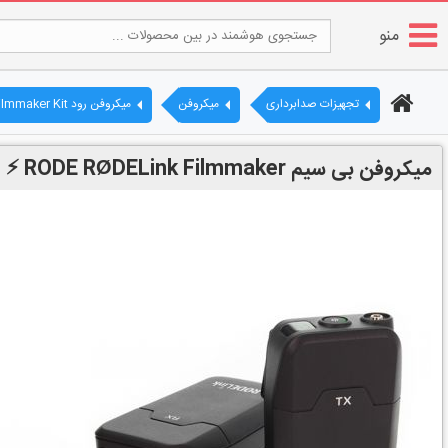
منو
تجهیزات صدابرداری
میکروفن
میکروفن رود RODE RØDELink Filmmaker Kit
میکروفن بی سیم RODE RØDELink Filmmaker ⚡ قیمت خرید نقد و اقساط