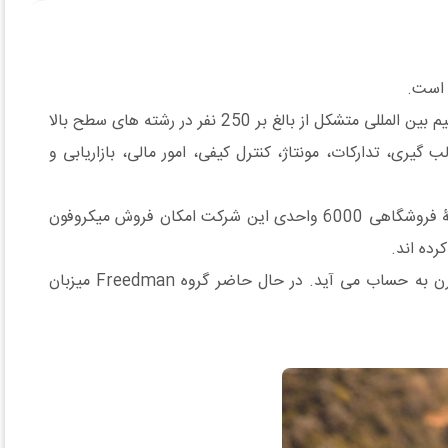
کارخانه پیشرفته RODE که شامل سه انبار با مساحت بیش از 110،000 فوت مربع است، بیش از 60 میلیون دلار ماشین آلات و یک تیم بین المللی متشکل از بالغ بر 250 نفر در رشته های سطح بالا
ری، تدارکات، مونتاژ، کنترل کیفی، امور مالی، بازاریابی و
این برند علاوه بر دفتر اصلی در سیدنی، دفاتری در لس آنجلس، نیویورک، لندن، هنگ کنگ، شنژن و سئول دارد. توزیع گسترده و شبکۀ فروشگاهی 6000 واحدی این شرکت امکان فروش میکروفون
سال 2017 پنجاهمین سالگرد تأسیس شرکت مادر یعنی Freedman Electronics بود، که نقطۀ عطف قابل توجهی در تجارت مدرن به حساب می آید. در حال حاضر گروه Freedman میزبان