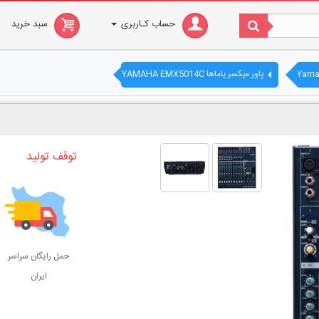
حساب کـاربری
سبد خرید
پاور میکسر یاماها YAMAHA EMX5014C
توقف تولید
حمل رایگان سراسر
ایران