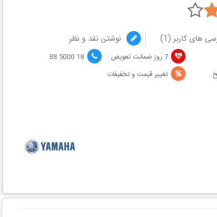
سی های کاربر (
1
)
نوشتن نقد و نظر
7 روز ضمانت تعویض
18 5000 88
خ
تغییر قیمت و تخفیفات