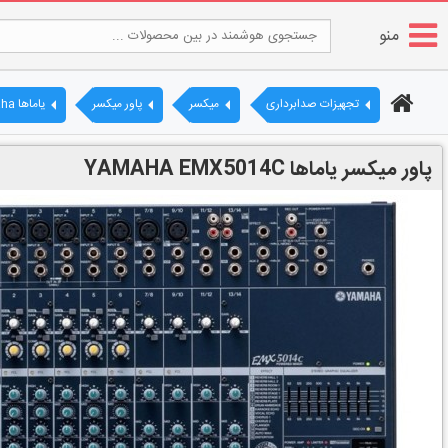
منو
تجهیزات صدابرداری
میکسر
پاور میکسر
یاماها Yamaha
پاور میکسر یاماها YAMAHA EMX5014C