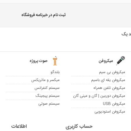
ثبت نام در خبرنامه فروشگاه
میکروفن
صوت پروژه
میکروفن بی سیم
بلندگو
میکروفن یقه ای باسیم
میکسر و ماتریکس
میکروفن تلفن همراه
سیستم کنفرانس
میکروفن دوربین | گان و مینی گان
سیستم پیجینگ
میکروفن USB
سیستم صوتی
میکروفن استودیویی
حساب کاربری
اطلاعات