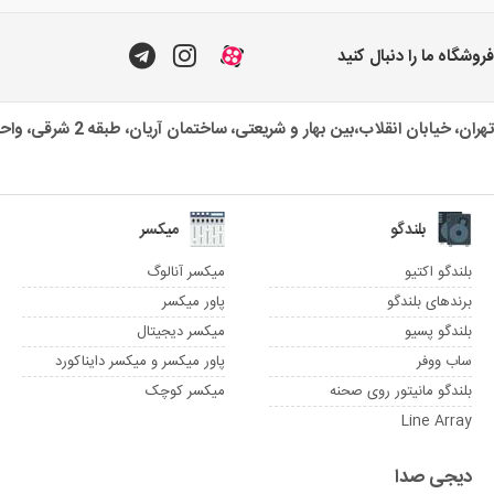
فروشگاه ما را دنبال کنید
تهران، خیابان انقلاب،بین بهار و شریعتی، ساختمان آریان، طبقه 2 شرقی، واحد یک
بلندگو
میکسر
بلندگو اکتیو
میکسر آنالوگ
برندهای بلندگو
پاور میکسر
بلندگو پسیو
میکسر دیجیتال
ساب ووفر
پاور میکسر و میکسر دایناکورد
بلندگو مانیتور روی صحنه
میکسر کوچک
Line Array
دیجی صدا